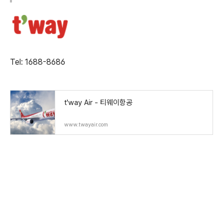
Tel: 1688-8686
t'way Air - 티웨이항공
www.twayair.com