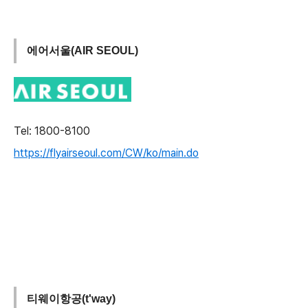
에어서울(AIR SEOUL)
Tel: 1800-8100
https://flyairseoul.com/CW/ko/main.do
티웨이항공(t'way)