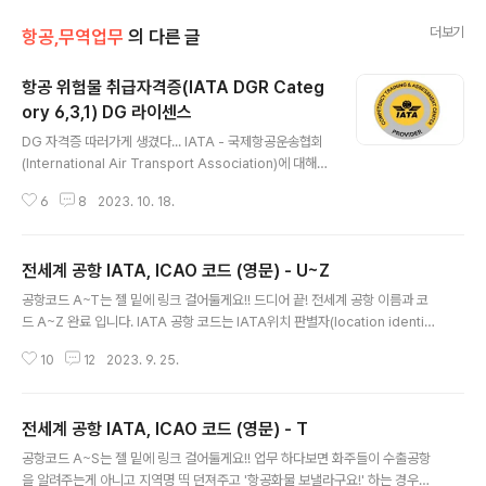
더보기
항공,무역업무
의 다른 글
항공 위험물 취급자격증(IATA DGR Categ
ory 6,3,1) DG 라이센스
글 내용
DG 자격증 따러가게 생겼다... IATA - 국제항공운송협회
(International Air Transport Association)에 대해
간략히 설명하자면 전 세계 항공사들의 동업 조합체이며
6
8
2023. 10. 18.
전 세계 항공운송사업자들을 대표하는 협회이다. IATA는
세계 항공운송산업의 발전과 안전을 촉진하기 위해 설립되
었으며 전 세계에서 290개 이상의 항공사(전세계 항공사
전세계 공항 IATA, ICAO 코드 (영문) - U~Z
의 82%이상)가 가입하고 있어 '항공업계의 유엔'으로 불
글 내용
린다. 항공운송산업의 안전, 보안, 경제적 효율성, 환경 등
공항코드 A~T는 젤 밑에 링크 걸어둘게요!! 드디어 끝! 전세계 공항 이름과 코
다양한 분야에서 규제와 자율 규제를 추진하고 있다. 항공
드 A~Z 완료 입니다. IATA 공항 코드는 IATA위치 판별자(location identifi
사의 이익을 극대화하면서도 고객의 이익과 운송의 안전성
er)라고도 알려져 있으며, 각 공항마다 중복되지 않게 IATA와 ICAO 에 의거하
을 고려하여 국제 항공산업의 발전과 혁신을 위해 다양한
10
12
2023. 9. 25.
여 3LETTER CODE 혹은 4LETTER CODE 로 되어있다. ICAO - 국제민간
프로그램과 서비스를 제공하고 있다. IATA DGR(dange
항공기구(International Civil Aviation Organzation, ICAO) IATA - 국제
rou..
항공운송협회(International Air Transport Association) 1 U-Tapao Int
전세계 공항 IATA, ICAO 코드 (영문) - T
ernational Airport UTP VTBU Thailand Rayong 2 Ua Pou Airport
글 내용
UAP NTMP French Po..
공항코드 A~S는 젤 밑에 링크 걸어둘게요!! 업무 하다보면 화주들이 수출공항
을 알려주는게 아니고 지역명 띡 던져주고 '항공화물 보낼라구요!' 하는 경우가