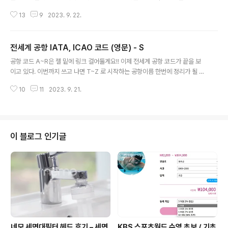
많아서 국가명, 도시명 함께 적어두었으니 참고 부탁 드립니다. Ctrl + F 검색
13
9
2023. 9. 22.
아시쥬? IATA 공항 코드는 IATA위치 판별자(location identifier)라고도 알
려져 있으며, 각 공항마다 중복되지 않게 IATA와 ICAO 에 의거하여 3LETTE
R CODE 혹은 4LETTER CODE 로 되어있다. ICAO - 국제민간항공기구(Int
전세계 공항 IATA, ICAO 코드 (영문) - S
ernational Civil Aviation Organzation, ICAO) IATA - 국제항공운송협
글 내용
회(International Air Transport Association) 1 T.F. Green..
공항 코드 A~R은 젤 밑에 링크 걸어둘게요!! 이제 전세계 공항 코드가 끝을 보
이고 있다. 이번까지 쓰고 나면 T~Z 로 시작하는 공항이름 한번에 정리가 될 것
같다............ 되려나? 너무 많아서 한 글에 담지 못한게 아쉽지만 도움이 되었으
10
11
2023. 9. 21.
면 좋겠습니다. IATA 공항 코드는 IATA위치 판별자(location identifier)라
고도 알려져 있으며, 각 공항마다 중복되지 않게 IATA와 ICAO 에 의거하여 3
LETTER CODE 혹은 4LETTER CODE 로 되어있다. ICAO - 국제민간항공
기구(International Civil Aviation Organzation, ICAO) IATA - 국제항공
운송협회(International Air Transport Association) 1..
이 블로그 인기글
네모 세면대필터 헤드 후기 – 세면
KBS 스포츠월드 수영 초보 / 기초