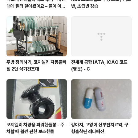
대에 필터 달아봤어요 – 물이 이렇
반, 초급반 강습
게 달라질 줄이야!
주방 정리하기, 코지엘리 자동물빠
전세계 공항 IATA, ICAO 코드
짐 2단 식기건조대
(영문) - C
코지엘리 차량용 파워핸들봉 - 주
강아지, 고양이 신부전치료약, 구
차할 때 훨씬 편한 보조핸들
형흡착탄 레나메진