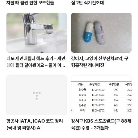
차할 때 훨씬 편한 보조핸들
짐 2단 식기건조대
네모 세면대필터 헤드 후기 – 세면
강아지, 고양이 신부전치료약, 구
대에 필터 달아봤어요 – 물이 이렇
형흡착탄 레나메진
게 달라질 줄이야!
항공사 IATA, ICAO 코드 정리
강서구 KBS 스포츠월드(구 88체
(국내 및 외항사) A
육관) 수영 - 3개월차