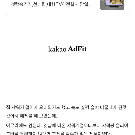
셋탑숨기기,선매립,대형TV이전설치,당일설
치
집 샤워기 걸이가 오래되기도 했고 녹도 살짝 슬어 바꿀때가 된것
같아서 해체를 해 보았는데...
아무리해도 안된다. 옛날에 나온 샤워기걸이다보니 샤워봉 슬라이
드바를 분해하지 않으면 교체를 할수가 없는 제품이였다.