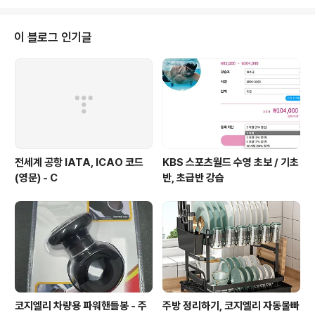
인의 고장, 영동에서 열리는 대한민국와인축제는 대한민국
최고의 와인을 소개하는 축제이다. 영동지역의 40여개 와
이너리 농가에서 만든 와인은 물론 영동 이외의 지역 와인
이 블로그 인기글
도 함께 즐길 수 있다. 와인 전문 체험 프로그램과 각종 공
연은 물론 농가형 와이너리의 정취와 낭만을 즐길 수 있다.
(설명출처: 대한민국와인축제 | 지역축제 | 대한민국 구석
구석 축제 (visitkorea.or.kr)) 입구에서 3천원으로..
전세계 공항 IATA, ICAO 코드
KBS 스포츠월드 수영 초보 / 기초
(영문) - C
반, 초급반 강습
코지엘리 차량용 파워핸들봉 - 주
주방 정리하기, 코지엘리 자동물빠