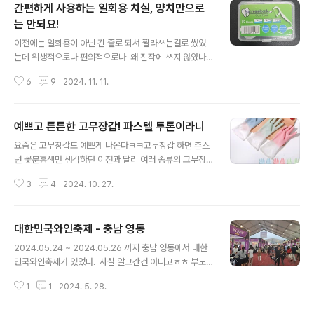
간편하게 사용하는 일회용 치실, 양치만으로
러개가 되기도 하는데 애기는 먼저 닭고기 제품만 먹으면
피날때까지 그루밍하고 난리가 난다. 그래서 닭을 일절 끊
는 안되요!
글 내용
어서 괜찮아졌느냐!! 그건 또 아니올시다라서... 여러개를
이전에는 일회용이 아닌 긴 줄로 되서 짤라쓰는걸로 썼었
다 알아낼 수는 없을것 같아서 관리만 해주고 있는중... ㅠ
는데 위생적으로나 편의적으로나 왜 진작에 쓰지 않았나
ㅠ //////아래 알러지 사진은 징그러울 수 있으니 불편하
싶다. 특히나 교정한지 1년 반이 넘어가면서 먹는것에는 익
신 분들 보지 말아주세요////// ..
6
9
2024. 11. 11.
숙해졌지만 장치 사이에 음식물이 끼는건 여전히 불편하다
ㅠㅠ친구들 만나거나 밖에서 저녁을 먹게 되면 하루종일
입안에 낀 음식물 때문에 신경쓰여서 그 시간에 집중도 못
예쁘고 튼튼한 고무장갑! 파스텔 투톤이라니
하고.. 그래서 나는 일회용 치실을 항상 휴대하고 다니며 필
글 내용
수품이 되었다. 나는 내 개인적인 불편한 때문에 치실을
요즘은 고무장갑도 예쁘게 나온다ㅋㅋ고무장갑 하면 촌스
사용하였지만 이러한 이유가 아니더라도 치실은 사용하는
런 꽃분홍색만 생각하던 이전과 달리 여러 종류의 고무장
것이 좋다고 한다. 양치만으로는 치아 사이사이를 완벽하
갑이 나오고 있는데보기만 해도 빨래판이 연상되던 분~~~
게 청소하기가 어렵고 치아사이의 미세한 틈새와, 칫솔이
3
4
2024. 10. 27.
~홍색이 아닌 여러 컬러의 고무장갑을 흔하게 볼 수 있
닿지 않는 부위들에 음식물 찌꺼기나 플라크가 쌓이면, 시
다. 집 인테리어를 새로 했는데 싱크대, 화장실에 떡하니
간이 지나면서 충치나 잇몸 질환으로 이어질 ..
보이는 진한 핑크색이 좀 깨지 않나? 이 고무장갑의 특
대한민국와인축제 - 충남 영동
징이 여러가지가 있는데 그 중에 마음에 드는것 3가지를
글 내용
말해본다면 첫째, 색이 달라서 용도별로 구분해서 사용 할
2024.05.24 ~ 2024.05.26 까지 충남 영동에서 대한
수 있다는 점이였다. 같은색깔의 고무장갑을 쓰다보면 집
민국와인축제가 있었다. 사실 알고간건 아니고ㅎㅎ 부모
안일을 하다 섞일 수 있는데 화장실에서 쓰던것을빨래나
님 뵈러 갔는데 26일 일요일 마지막 날에 딱 맞춰서 갔고
청소를 하면 비위생적이지 않겠는가..?리뷰에도 용도별로
1
1
2024. 5. 28.
부모님하고 축제를 즐길 수 있어서 정말 날을 잘 골라왔다
사용하게 색상이 구분되어있어 활용도가 높다는 글이 있
는 생각이 들었다. 제13회 대한민국와인축제 in 영동 와
다. 두번째로는 판매자가 물건을 직접 ..