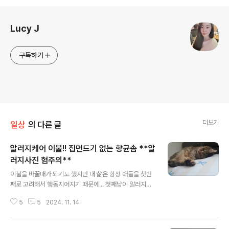
로그 정보
Lucy J
구독하기
더보기
일상
의 다른 글
알러지케어 이불!! 집먼드기 없는 향균솜 **알
러지사진 혐주의**
글 내용
이불을 바꿀때가 되기도 했지만 내 삶은 항상 애들을 첫번
째로 고려해서 행동지어지기 때문에... 첫째냥이 알러지가
겨울만 되면 심해져서 동물병원 원장님이 혹시 집먼드진드
5
5
2024. 11. 14.
기 때문일 수도 있다고 하셨다. 매트리스를 바꾸기는 현실
적으로 어려울 것 같아서... 이불을 바꾸기로 했다. 고양이
오버그루밍은 알러지가 원인일 경우 알러지유발 물질이 여