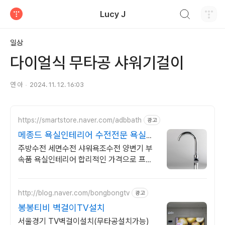
검색하기
Lucy J
티스토리
일상
다이얼식 무타공 샤워기걸이
연 아
2024. 11. 12. 16:03
https://smartstore.naver.com/adbbath
광고
메종드 욕실인테리어 수전전문 욕실용
품 전문 종합 쇼핑몰
주방수전 세면수전 샤워욕조수전 양변기 부
속품 욕실인테리어 합리적인 가격으로 프리
미엄 국산 수전들을 만나보세요!
http://blog.naver.com/bongbongtv
광고
봉봉티비 벽걸이TV설치
서울경기 TV벽걸이설치(무타공설치가능)